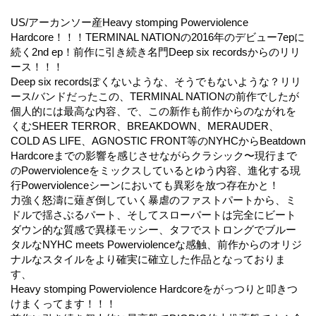
US/アーカンソー産Heavy stomping Powerviolence
Hardcore！！！TERMINAL NATIONの2016年のデビュー7epに
続く2nd ep！前作に引き続き名門Deep six recordsからのリリ
ース！！！
Deep six recordsぽくないような、そうでもないような？リリ
ース/バンドだったこの、TERMINAL NATIONの前作でしたが
個人的には最高な内容、で、この新作も前作からのながれを
くむSHEER TERROR、BREAKDOWN、MERAUDER、
COLD AS LIFE、AGNOSTIC FRONT等のNYHCからBeatdown
Hardcoreまでの影響を感じさせながらクラシック〜現行まで
のPowerviolenceをミックスしているとゆう内容、進化する現
行Powerviolenceシーンにおいても異彩を放つ存在かと！
力強く怒濤に薙ぎ倒していく暴虐のファストパートから、ミ
ドルで揺さぶるパート、そしてスローパートは完全にビート
ダウン的な質感で異様モッシー、タフでストロングでブルー
タルなNYHC meets Powerviolenceな感触、前作からのオリジ
ナルなスタイルをより確実に確立した作品となっておりま
す、
Heavy stomping Powerviolence Hardcoreをがっつりと叩きつ
けまくってます！！！