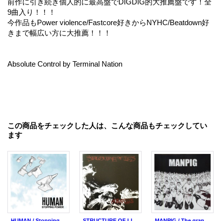
前作に引き続き個人的に最高盤でDIGDIG的大推薦盤です！全
9曲入り！！！
今作品もPower violence/Fastcore好きからNYHC/Beatdown好
きまで幅広い方に大推薦！！！
Absolute Control by Terminal Nation
この商品をチェックした人は、こんな商品もチェックしてい
ます
HUMAN / Stopping power (Lp) Deep six
STRUCTURE OF LIES / Abacus (cd) Deep six
MANPIG / The grand negative (Lp) Deep six