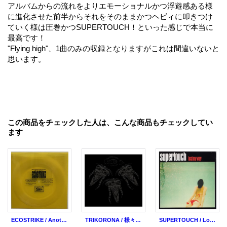
アルバムからの流れをよりエモーショナルかつ浮遊感ある様
に進化させた前半からそれをそのままかつヘビィに叩きつけ
ていく様は圧巻かつSUPERTOUCH！といった感じで本当に
最高です！
"Flying high"、1曲のみの収録となりますがこれは間違いないと
思います。
この商品をチェックした人は、こんな商品もチェックしてい
ます
ECOSTRIKE / Another promise (flexi) Triple-B
TRIKORONA / 様々な困惑 (cd + flexi) Hello from the gutter
SUPERTOUCH / Lost my way (7ep) Reaper