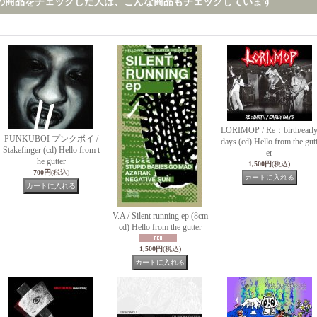
の商品をチェックした人は、こんな商品もチェックしています
LORIMOP / Re：birth/earl
PUNKUBOI プンクボイ /
days (cd) Hello from the gut
Stakefinger (cd) Hello from t
er
he gutter
1,500円
(税込)
700円
(税込)
V.A / Silent running ep (8cm
cd) Hello from the gutter
1,500円
(税込)