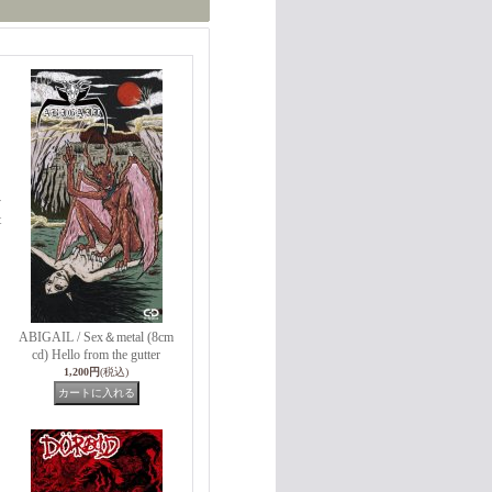
y
t
ABIGAIL / Sex＆metal (8cm
cd) Hello from the gutter
1,200円
(税込)