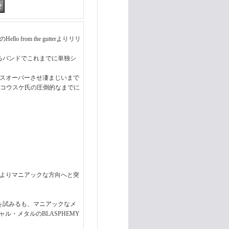
llo from the gutterよりリリ
在籍するバンドでこれまでに単独シ
ロスオーバーさせ凄まじいまで
/コウスケ氏の圧倒的なまでに
度によりマニアックな方向へと突
を試みるも、マニアックなメ
ル・メタルのBLASPHEMY