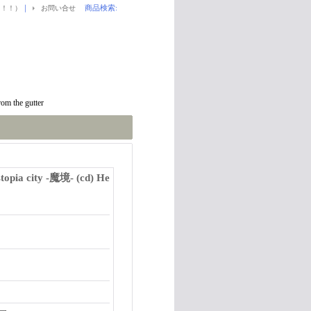
｜
商品検索
:
！！！）
お問い合せ
om the gutter
topia city -魔境- (cd) He