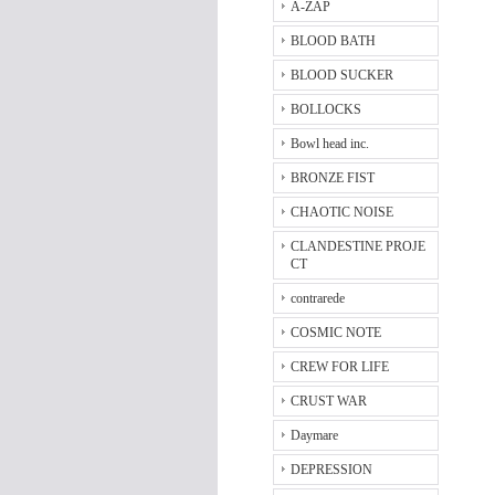
A-ZAP
BLOOD BATH
BLOOD SUCKER
BOLLOCKS
Bowl head inc.
BRONZE FIST
CHAOTIC NOISE
CLANDESTINE PROJE
CT
contrarede
COSMIC NOTE
CREW FOR LIFE
CRUST WAR
Daymare
DEPRESSION