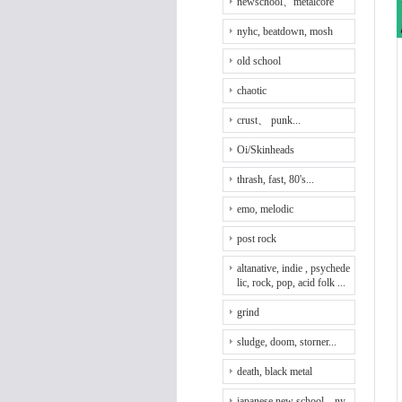
newschool、metalcore
nyhc, beatdown, mosh
old school
chaotic
crust、 punk...
Oi/Skinheads
thrash, fast, 80's...
emo, melodic
post rock
altanative, indie , psychede
lic, rock, pop, acid folk ...
grind
sludge, doom, storner...
death, black metal
japanese new school、ny