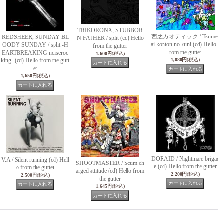
TRIKORONA, STUBBOR
西之カオティック / Tsume
REDSHEER, SUNDAY BL
N FATHER / split (cd) Hello
ai konton no kuni (cd) Hello 
OODY SUNDAY / split -H
from the gutter
rom the gutter
EARTBREAKING noiseroc
1,600円
(税込)
king- (cd) Hello from the gutt
1,080円
(税込)
er
1,650円
(税込)
DORAID / Nightmare briga
V.A / Silent running (cd) Hell
SHOOTMASTER / Scum ch
e (cd) Hello from the gutter
o from the gutter
arged attitude (cd) Hello from
2,200円
(税込)
2,500円
(税込)
the gutter
1,645円
(税込)