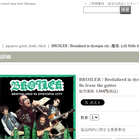
t record shop from Okayama
ご利用案内 （必ずお読みください
｜
japanese grind, death, black
｜
BROILER / Bestialized in dystopia city -魔境- (cd) Hello fr
品詳細
BROILER / Bestialized in dys
llo from the gutter
販売価格
:
1,944円
(税込)
数量
:
返品特約に関する重要事項