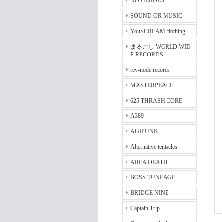
NO HEROES
SOUND OR MUSIC
YouSCREAM clothing
まるごし WORLD WID
E RECORDS
rev-node records
MASTERPEACE
625 THRASH CORE
A389
AGIPUNK
Alternative tentacles
AREA DEATH
BOSS TUNEAGE
BRIDGE NINE
Captain Trip