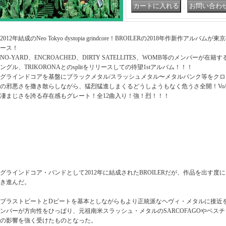
｜
2012年結成のNeo Tokyo dystopia grindcore！BROILERの2018年作新作アルバムが東京のHe
ース！
NO-YARD、ENCROACHED、DIRTY SATELLITES、WOMB等のメンバーが
ングル、TRIKORONAとのsplitをリリースしての待望1stアルバム！！！
グラインドコアを基盤にブラックメタル/スラッシュメタル〜メタルパンク等をク
の邪悪さを撒き散らしながら、猛烈猛進しまくるどうしようもなく危うさ全開！Vo
凄まじさを誇る存在感もグレート！全12曲入り！強！烈！！！
グラインドコア・バンドとして2012年に結成されたBROILERだが、作品を出す
き進んだ。
ブラストビートとDビートを基本としながらもより正統派なヘヴィ・メタルに接近
ンバーが方向性をひっぱり、元祖南米スラッシュ・メタルのSARCOFAGOやベスチャ
の影響を強く受けたものとなった。