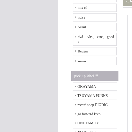
こ
mix cd
noise
t-shirt
dvd、 vhs、 zine、 good
s
Reggae
-------
pick up label !!!
OKAYAMA
TSUYAMA PUNKS
record shop DIGDIG
go forward keep
ONE FAMILY