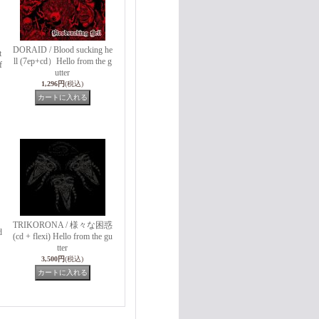
DORAID / Blood sucking he
t
ll (7ep+cd）Hello from the g
f
utter
1,296円
(税込)
TRIKORONA / 様々な困惑
d
(cd + flexi) Hello from the gu
tter
3,500円
(税込)