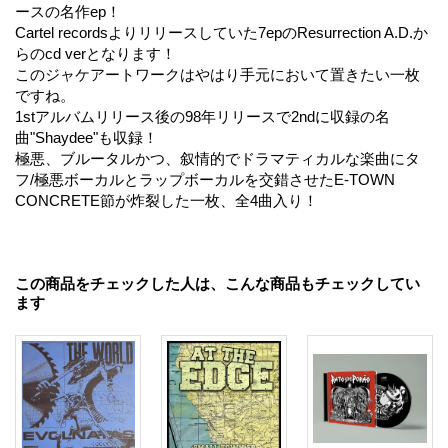
ースの名作ep！
Cartel recordsよりリリースしていた7epのResurrection A.D.か
らのcd verとなります！
このジャケアートワークはやはり手元において置きたい一枚
ですね。
1stアルバムリリース後の98年リリースで2ndに収録の名
曲"Shaydee"も収録！
極悪、ブルータルかつ、叙情的でドラマティカルな楽曲にタ
フ/極悪ボーカルとラップボーカルを交錯させたE-TOWN
CONCRETE節が炸裂した一枚、全4曲入り！
この商品をチェックした人は、こんな商品もチェックしてい
ます