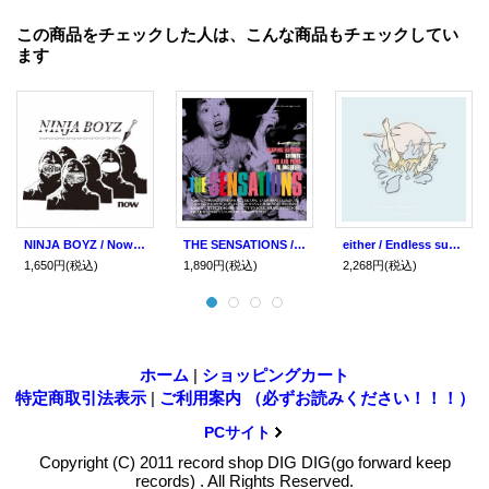
この商品をチェックした人は、こんな商品もチェックしてい
ます
NINJA BOYZ / Now (7ep) I hate smoke
THE SENSATIONS / st (cd) I hate smoke
either / Endless summer ends (cd) I hate smoke
1,650円
(税込)
1,890円
(税込)
2,268円
(税込)
ホーム
|
ショッピングカート
特定商取引法表示
|
ご利用案内 （必ずお読みください！！！）
PCサイト
Copyright (C) 2011 record shop DIG DIG(go forward keep
records) . All Rights Reserved.