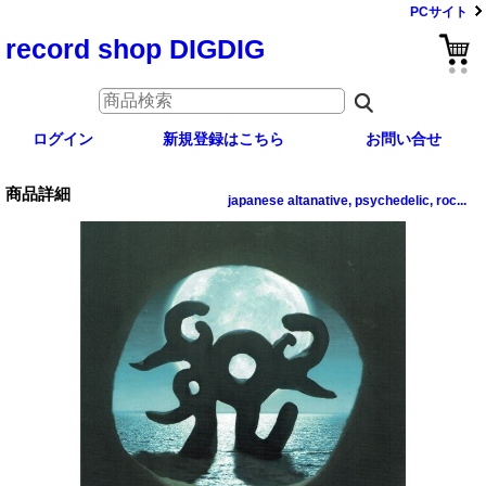
PCサイト
record shop DIGDIG
ログイン
新規登録はこちら
お問い合せ
商品詳細
japanese altanative, psychedelic, roc...