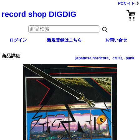
PCサイト
record shop DIGDIG
ログイン
新規登録はこちら
お問い合せ
商品詳細
japanese hardcore、crust、punk