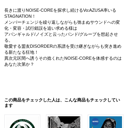
長きに渡りNOISE-COREを探求し続けるVo:AZUSA率いる
STAGNATION！
メンバーチェンジを繰り返しながらも弛まぬサウンドへの変
化・変容・試行錯誤を追い求める様は
アバンギャルド/ノイズと云ったバンド/グループを想起させ
る。
敬愛する盟友DISORDERの系譜を受け継ぎながらも突き進め
る新たなる狂地！
異次元区間へ誘うその捻くれたNOISE-COREを体感するのは
あなた次第か？
この商品をチェックした人は、こんな商品もチェックしてい
ます