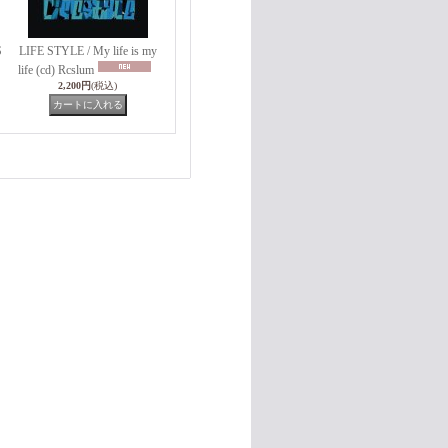
S
LIFE STYLE / My life is my
life (cd) Rcslum
2,200円
(税込)