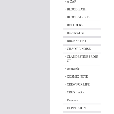
A-ZAP
BLOOD BATH
BLOOD SUCKER
BOLLOCKS
Bowl head inc.
BRONZE FIST
CHAOTIC NOISE
CLANDESTINE PROJE
CT
contrarede
COSMIC NOTE
CREW FOR LIFE
CRUST WAR
Daymare
DEPRESSION