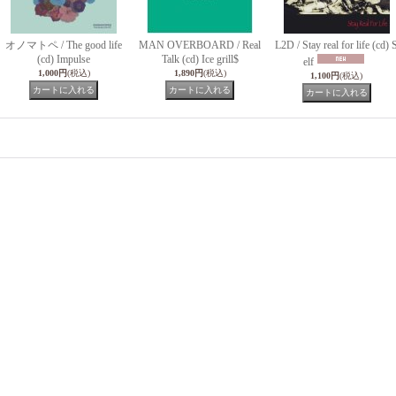
オノマトペ / The good life
MAN OVERBOARD / Real
L2D / Stay real for life (cd) 
(cd) Impulse
Talk (cd) Ice grill$
elf
1,000円
(税込)
1,890円
(税込)
1,100円
(税込)