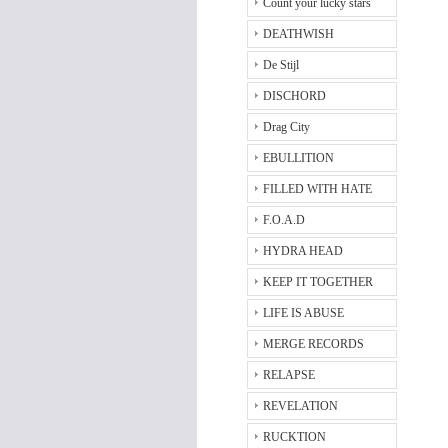
Count your lucky stars
DEATHWISH
De Stijl
DISCHORD
Drag City
EBULLITION
FILLED WITH HATE
F.O.A.D
HYDRA HEAD
KEEP IT TOGETHER
LIFE IS ABUSE
MERGE RECORDS
RELAPSE
REVELATION
RUCKTION