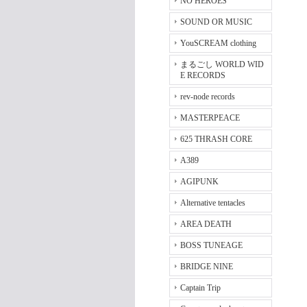
NO HEROES
SOUND OR MUSIC
YouSCREAM clothing
まるごし WORLD WID
E RECORDS
rev-node records
MASTERPEACE
625 THRASH CORE
A389
AGIPUNK
Alternative tentacles
AREA DEATH
BOSS TUNEAGE
BRIDGE NINE
Captain Trip