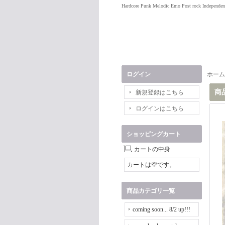
Hardcore Punk Melodic Emo Post rock Independen
ログイン
ホーム
商
新規登録はこちら
ログインはこちら
ショッピングカート
カートの中身
カートは空です。
商品カテゴリ一覧
coming soon... 8/2 up!!!