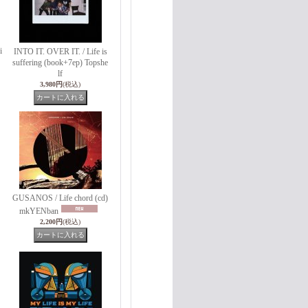
i
INTO IT. OVER IT. / Life is
suffering (book+7ep) Topshe
lf
3,980円
(税込)
GUSANOS / Life chord (cd)
mkYENban
2,200円
(税込)