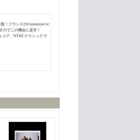
！フランスのCustomcore re
ますのでこの機会に是非！
ュコア、NYHCクラシックで