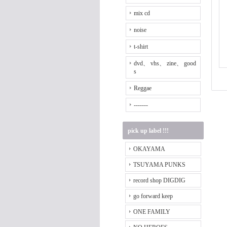
mix cd
noise
t-shirt
dvd、 vhs、 zine、 good
s
Reggae
-------
pick up label !!!
OKAYAMA
TSUYAMA PUNKS
record shop DIGDIG
go forward keep
ONE FAMILY