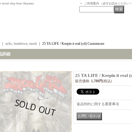
t record shop from Okayama
ご利用案内 （必ずお読みください
｜
nyhc, beatdown, mosh
｜
25 TA LIFE / Keepin it real (cd) Customcore
品詳細
25 TA LIFE / Keepin it real 
販売価格
:
1,780円
(税込)
返品特約に関する重要事項