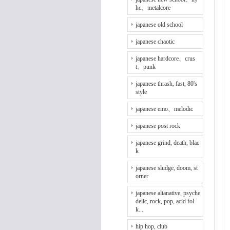
hc、metalcore
japanese old school
japanese chaotic
japanese hardcore、crus
t、punk
japanese thrash, fast, 80's
style
japanese emo、melodic
japanese post rock
japanese grind, death, blac
k
japanese sludge, doom, st
orner
japanese altanative, psyche
delic, rock, pop, acid fol
k...
hip hop, club