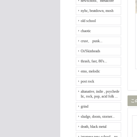
newschool、metalcore
nyhc, beatdown, mosh
old school
chaotic
crust、 punk...
Oi/Skinheads
thrash, fast, 80's...
emo, melodic
post rock
altanative, indie , psychede
lic, rock, pop, acid folk ...
こ
grind
sludge, doom, storner...
death, black metal
japanese new school、ny