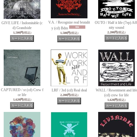
V.A. / Recognize real brutalit
OUTO / Half it life (7ep) Aff
GIVE LIFE / Indomitable (c
nity sound
d) Grandside
y (cd) Bdm
2,200円
(税込)
1,500円
(税込)
1,500円
(税込)
CAPTURED / st (cd) Crew f
LRF / 3rd (cd) Real deal
WALL / Resentment and life
or life
(cd) crew for life
2,200円
(税込)
1,620円
(税込)
1,620円
(税込)