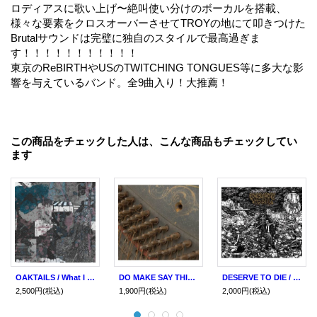
ロディアスに歌い上げ〜絶叫使い分けのボーカルを搭載、
様々な要素をクロスオーバーさせてTROYの地にて叩きつけた
Brutalサウンドは完璧に独自のスタイルで最高過ぎま
す！！！！！！！！！！！
東京のReBIRTHやUSのTWITCHING TONGUES等に多大な影
響を与えているバンド。全9曲入り！大推薦！
この商品をチェックした人は、こんな商品もチェックしてい
ます
OAKTAILS / What I think / what I love (cd) Hijispa
DO MAKE SAY THINK / You, You're A History In Rust (cd) Constellation Records
DESERVE TO DIE / st (cd) Self
2,500円
(税込)
1,900円
(税込)
2,000円
(税込)