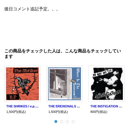
後日コメント追記予定。。。
この商品をチェックした人は、こんな商品もチェックしてい
ます
THE SHRIKES / e.p. (7ep) Self
THE EREXIONALS / Where is the rest room -オトイレカシテクダサイ- (cd) Self
THE INSTIGATION / No way out (7ep) Self
1,500円
(税込)
1,500円
(税込)
800円
(税込)