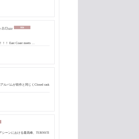
e-B/Daze
t！！！ East Coast meets …
アルバムが前作と同じくClosed cask
Sハードコアシーンにおける最高峰、TURNSTI