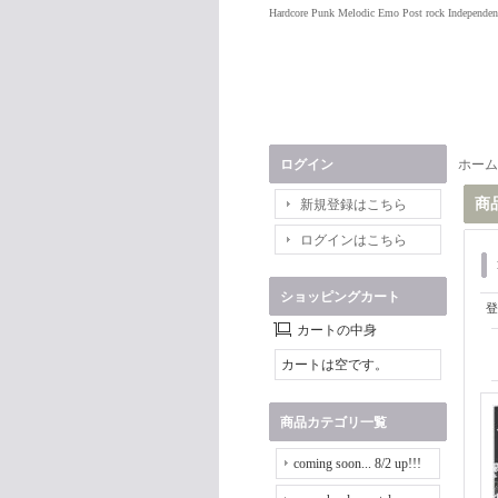
Hardcore Punk Melodic Emo Post rock Independen
ログイン
ホーム
商
新規登録はこちら
ログインはこちら
ショッピングカート
登
カートの中身
カートは空です。
商品カテゴリ一覧
coming soon... 8/2 up!!!