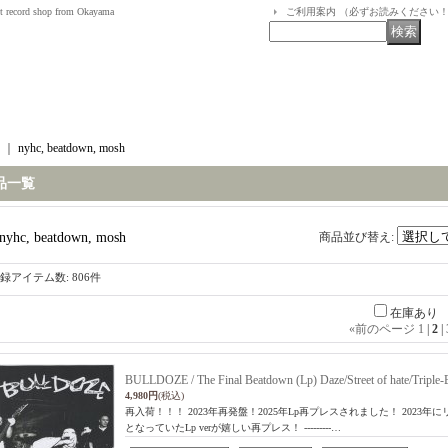
t record shop from Okayama
ご利用案内 （必ずお読みください
｜
nyhc, beatdown, mosh
品一覧
nyhc, beatdown, mosh
商品並び替え
:
録アイテム数
:
806件
在庫あり
«
前のページ
1
|
2
|
BULLDOZE / The Final Beatdown (Lp) Daze/Street of hate/Triple
4,980円
(税込)
再入荷！！！ 2023年再発盤！2025年Lp再プレスされました！ 202
となっていたLp verが嬉しい再プレス！ ---------…