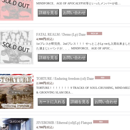
MINDFORCE、AGE OF APOCALYPSE等といったメンバーが在…
｜
FATAL REALM / Demo (Lp) Daze
4,980円
(税込)
1stプレスが即完売、2ndプレス！！！ やっとこさLp verも入荷出来ま
た凄まじいバンドが、、、MINDFORCE、AGE OF APOC…
｜
TORTURE / Enduring freedom (cd) Daze
2,580円
(税込)
TORTURE！！！！！！！ 9 TRACKS OF SOUL-CRUSHING, MIND-MELTIN
& GROOVING SLAM DEA…
｜
｜
JIVEBOMB / Ethereal (cd)(Lp) Flatspot
4,780円
(税込)