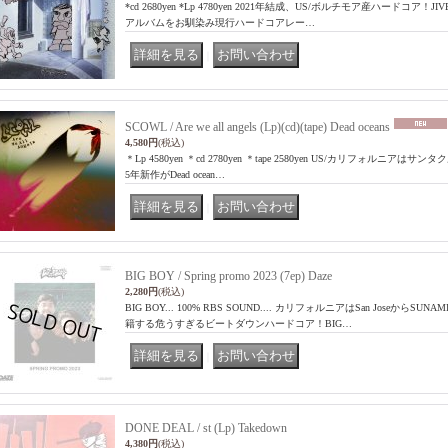
*cd 2680yen *Lp 4780yen 2021年結成、US/ボルチモア産ハードコア！
アルバムをお馴染み現行ハードコアレー…
｜
SCOWL / Are we all angels (Lp)(cd)(tape) Dead oceans
4,580円
(税込)
＊Lp 4580yen ＊cd 2780yen ＊tape 2580yen US/カリフォルニア
5年新作がDead ocean…
｜
BIG BOY / Spring promo 2023 (7ep) Daze
2,280円
(税込)
BIG BOY... 100% RBS SOUND.... カリフォルニアはSan JoseからSU
籍する危うすぎるビートダウンハードコア！BIG…
｜
DONE DEAL / st (Lp) Takedown
4,380円
(税込)