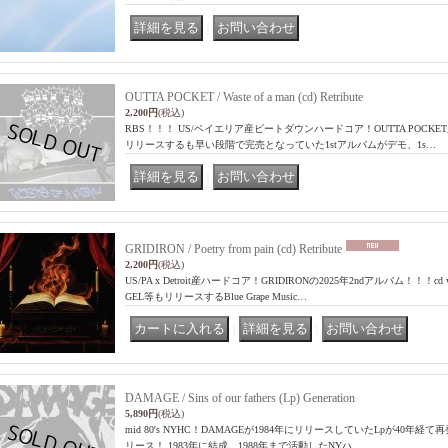
｜
OUTTA POCKET / Waste of a man (cd) Retribute
2,200円
(税込)
RBS！！！ US/ベイエリア産ビートダウンハードコア！OUTTA POCKETが2023
リリースするも早い段階で完売となっていた1stアルバムがデモ、1s…
｜
GRIDIRON / Poetry from pain (cd) Retribute
2,200円
(税込)
US/PA x Detroit産ハードコア！GRIDIRONの2025年2ndアルバム！！！cd
GEL等もリリースするBlue Grape Music…
｜
｜
DAMAGE / Sins of our fathers (Lp) Generation
5,890円
(税込)
mid 80's NYHC！DAMAGEが1984年にリリースしていたLpが40年経て再発！N
リース！ 1983年に結成、1988年まで活動したNYハ…