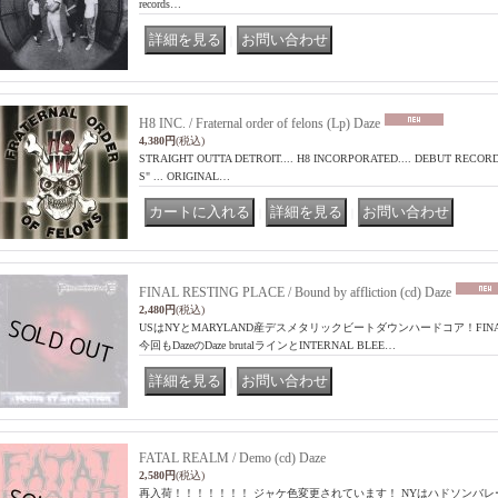
records…
｜
H8 INC. / Fraternal order of felons (Lp) Daze
4,380円
(税込)
STRAIGHT OUTTA DETROIT.... H8 INCORPORATED.... DEBUT RECO
S" ... ORIGINAL…
｜
｜
FINAL RESTING PLACE / Bound by affliction (cd) Daze
2,480円
(税込)
USはNYとMARYLAND産デスメタリックビートダウンハードコア！FINAL R
今回もDazeのDaze brutalラインとINTERNAL BLEE…
｜
FATAL REALM / Demo (cd) Daze
2,580円
(税込)
再入荷！！！！！！！ ジャケ色変更されています！ NYはハドソンバ