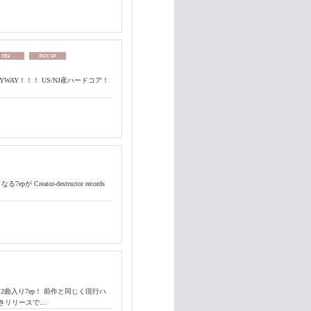
BAYWAY！！！ US/NJ産ハードコア！
Creator-destructor records
2曲入り7ep！ 前作と同じく現行ハ
べきリリースで…