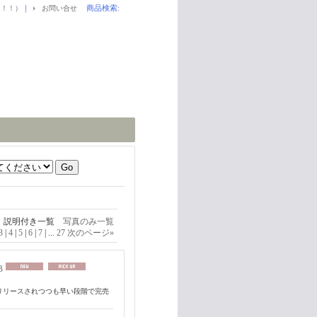
｜
商品検索
:
！！！）
お問い合せ
説明付き一覧
写真のみ一覧
3
|
4
|
5
|
6
|
7
|
...
27
次のページ
»
-B
3年にリリースされつつも早い段階で完売