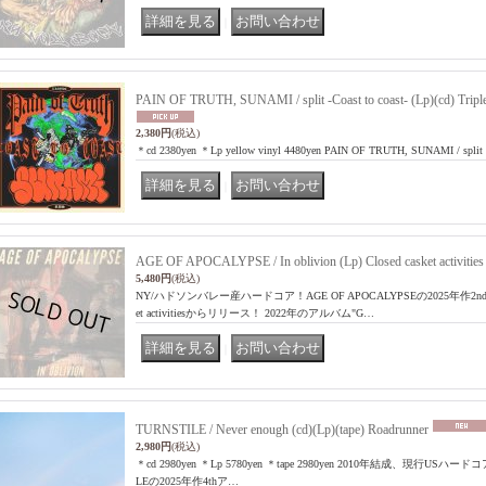
｜
PAIN OF TRUTH, SUNAMI / split -Coast to coast- (Lp)(cd) Tripl
2,380円
(税込)
＊cd 2380yen ＊Lp yellow vinyl 4480yen PAIN OF TRUTH, SUNAMI / spli
｜
AGE OF APOCALYPSE / In oblivion (Lp) Closed casket activities
5,480円
(税込)
NY/ハドソンバレー産ハードコア！AGE OF APOCALYPSEの2025年作2nd
et activitiesからリリース！ 2022年のアルバム"G…
｜
TURNSTILE / Never enough (cd)(Lp)(tape) Roadrunner
2,980円
(税込)
＊cd 2980yen ＊Lp 5780yen ＊tape 2980yen 2010年結成、現行U
LEの2025年作4thア…