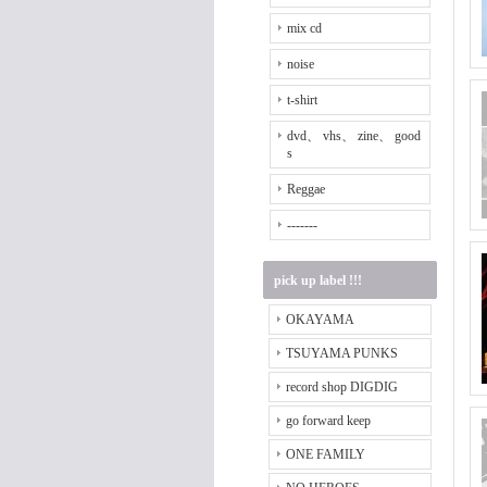
mix cd
noise
t-shirt
dvd、 vhs、 zine、 good
s
Reggae
-------
pick up label !!!
OKAYAMA
TSUYAMA PUNKS
record shop DIGDIG
go forward keep
ONE FAMILY