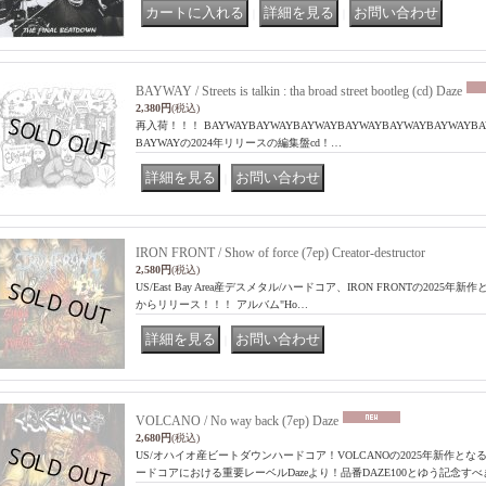
｜
｜
BAYWAY / Streets is talkin : tha broad street bootleg (cd) Daze
2,380円
(税込)
再入荷！！！ BAYWAYBAYWAYBAYWAYBAYWAYBAYWAYBAYWAY
BAYWAYの2024年リリースの編集盤cd！…
｜
IRON FRONT / Show of force (7ep) Creator-destructor
2,580円
(税込)
US/East Bay Area産デスメタル/ハードコア、IRON FRONTの2025年新作となる7epが 
からリリース！！！ アルバム"Ho…
｜
VOLCANO / No way back (7ep) Daze
2,680円
(税込)
US/オハイオ産ビートダウンハードコア！VOLCANOの2025年新作となる
ードコアにおける重要レーベルDazeより！品番DAZE100とゆう記念す