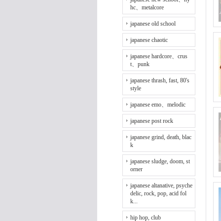
hc、metalcore
japanese old school
japanese chaotic
japanese hardcore、crus
t、punk
japanese thrash, fast, 80's
style
japanese emo、melodic
japanese post rock
japanese grind, death, blac
k
japanese sludge, doom, st
orner
japanese altanative, psyche
delic, rock, pop, acid fol
k...
hip hop, club