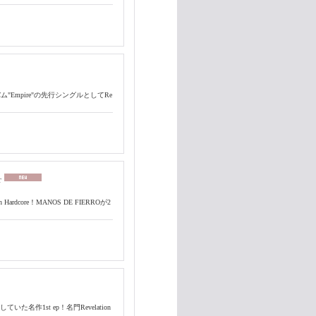
のアルバム"Empire"の先行シングルとしてRe
r
core！MANOS DE FIERROが2
ースしていた名作1st ep！名門Revelation