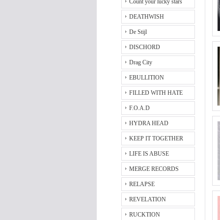
Count your lucky stars
DEATHWISH
De Stijl
DISCHORD
Drag City
EBULLITION
FILLED WITH HATE
F.O.A.D
HYDRA HEAD
KEEP IT TOGETHER
LIFE IS ABUSE
MERGE RECORDS
RELAPSE
REVELATION
RUCKTION