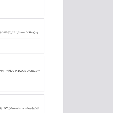
年にUSのStreets Of Hateから
 ver！ 本国USではCODE ORANGEや
YのGeneration recordsからのリ