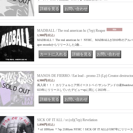
｜
MADBALL / The real american hc (7ep) Reaper
1,980円
(税込)
MADBALL！ The real american hc！ NYHC、MADBALLが2010年
aper recordsからリリースした2曲…
｜
｜
MANOS DE FIERRO / Eat lead - promo 23 (Lp) Creator-destructo
4,980円
(税込)
再入荷！！！ カリフォルニア州イーストベイ/サンレアンドロ産Beatdown Hard
023年にリリースしていたデビューepに同じく2023年…
｜
SICK OF IT ALL / st (cd)(7ep) Revelation
1,890円
(税込)
＊cd 1890yen ＊7ep 2180yen NYHC！SICK OF IT ALLが1987年にリリ