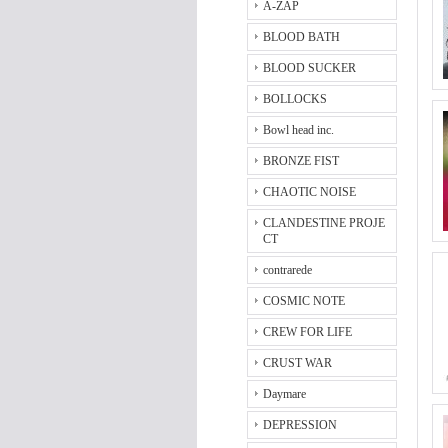
A-ZAP
BLOOD BATH
BLOOD SUCKER
BOLLOCKS
Bowl head inc.
BRONZE FIST
CHAOTIC NOISE
CLANDESTINE PROJE
CT
contrarede
COSMIC NOTE
CREW FOR LIFE
CRUST WAR
Daymare
DEPRESSION