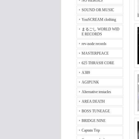
NO HEROES
SOUND OR MUSIC
YouSCREAM clothing
まるごし WORLD WID
E RECORDS
rev-node records
MASTERPEACE
625 THRASH CORE
A389
AGIPUNK
Alternative tentacles
AREA DEATH
BOSS TUNEAGE
BRIDGE NINE
Captain Trip