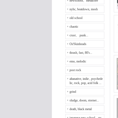
newschool、metalcore
nyhc, beatdown, mosh
old school
chaotic
crust、 punk...
Oi/Skinheads
thrash, fast, 80's...
emo, melodic
post rock
altanative, indie , psychede
lic, rock, pop, acid folk ...
grind
sludge, doom, storner...
death, black metal
japanese new school、ny