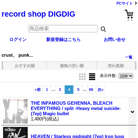
PCサイト
record shop DIGDIG
ログイン
新規登録はこちら
お問い合せ
crust、 punk...
一覧
おすすめ順
価格の安い順
売れ筋順
表示件数
:
...
...
«
前
1
3
4
5
66
次
»
THE INFAMOUS GEHENNA, BLEACH
EVERYTHING / split -Heavy metal suicide-
(7ep) Magic bullet
1,480円
(税込)
HEAVEN / Starless midnight (7ep) Iron lung