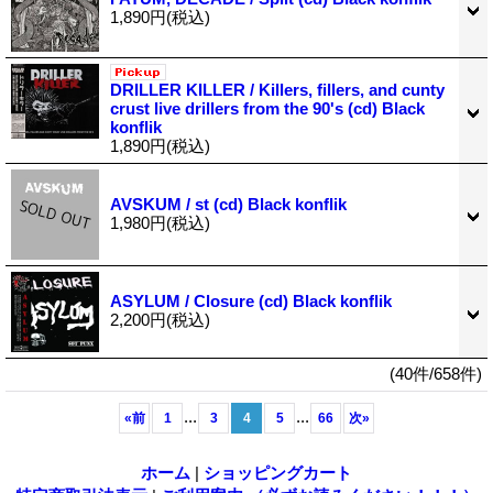
1,890円
(税込)
DRILLER KILLER / Killers, fillers, and cunty
crust live drillers from the 90's (cd) Black
konflik
1,890円
(税込)
AVSKUM / st (cd) Black konflik
1,980円
(税込)
ASYLUM / Closure (cd) Black konflik
2,200円
(税込)
(40件/658件)
...
...
«
前
1
3
4
5
66
次
»
ホーム
|
ショッピングカート