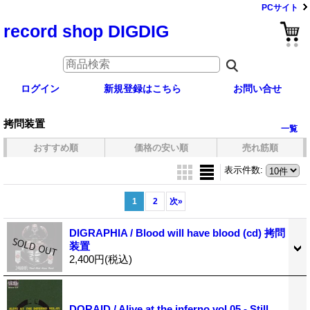
PCサイト
record shop DIGDIG
ログイン
新規登録はこちら
お問い合せ
拷問装置
一覧
おすすめ順
価格の安い順
売れ筋順
表示件数
:
1
2
次
»
DIGRAPHIA / Blood will have blood (cd) 拷問
装置
2,400円
(税込)
DORAID / Alive at the inferno vol.05 - Still