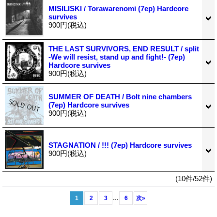
MISILISKI / Torawarenomi (7ep) Hardcore
survives
900円
(税込)
THE LAST SURVIVORS, END RESULT / split
-We will resist, stand up and fight!- (7ep)
Hardcore survives
900円
(税込)
SUMMER OF DEATH / Bolt nine chambers
(7ep) Hardcore survives
900円
(税込)
STAGNATION / !!! (7ep) Hardcore survives
900円
(税込)
(10件/52件)
...
1
2
3
6
次
»