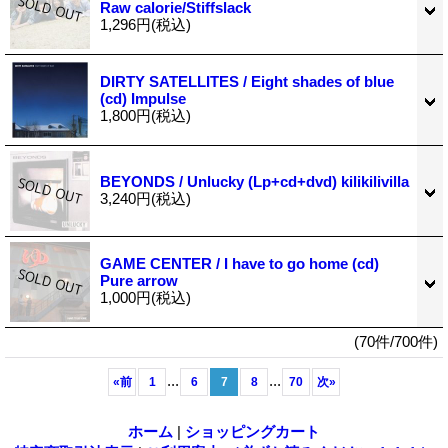
Raw calorie/Stiffslack
1,296円
(税込)
DIRTY SATELLITES / Eight shades of blue
(cd) Impulse
1,800円
(税込)
BEYONDS / Unlucky (Lp+cd+dvd) kilikilivilla
3,240円
(税込)
GAME CENTER / I have to go home (cd)
Pure arrow
1,000円
(税込)
(70件/700件)
...
...
«
前
1
6
7
8
70
次
»
ホーム
|
ショッピングカート