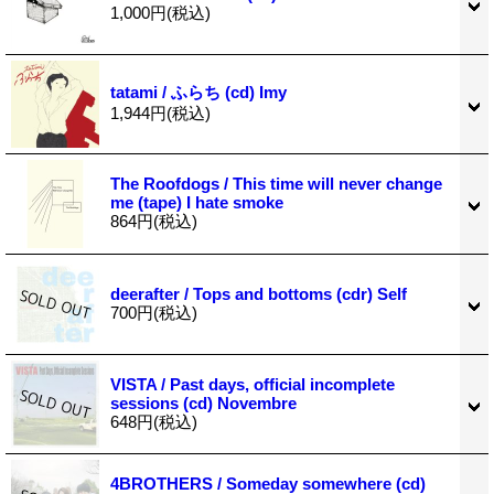
1,000円
(税込)
tatami / ふらち (cd) Imy
1,944円
(税込)
The Roofdogs / This time will never change
me (tape) I hate smoke
864円
(税込)
deerafter / Tops and bottoms (cdr) Self
700円
(税込)
VISTA / Past days, official incomplete
sessions (cd) Novembre
648円
(税込)
4BROTHERS / Someday somewhere (cd)